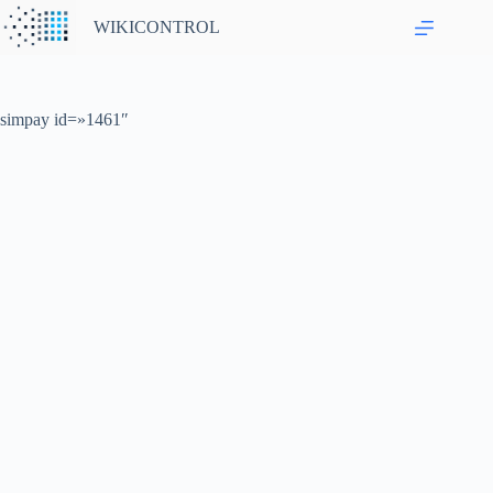
Saltar
WIKICONTROL
al
contenido
simpay id=»1461″